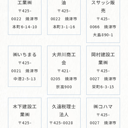
工業㈱
油
スサッシ販
売
〒425-
〒425-
0022 焼津市
0022 焼津市
〒425-
本町6-14-10
本町3-1-16
0066 焼津市
大島890-1
㈱いちまる
大井川商工
岡村建設工
会
業㈱
〒425-
0021 焼津市
〒421-
〒425-
中港2-5-13
0205 焼津市
0027 焼津市
宗高900
栄町6-3-15
木下建設工
久遠税理士
㈱コハマ
業㈱
法人
〒425-
〒425-
〒425-0028
0027 焼津市