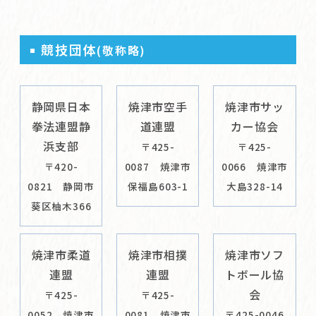
競技団体
(敬称略)
静岡県日本
焼津市空手
焼津市サッ
拳法連盟静
道連盟
カー協会
浜支部
〒425-
〒425-
〒420-
0087 焼津市
0066 焼津市
0821 静岡市
保福島603-1
大島328-14
葵区柚木366
焼津市柔道
焼津市相撲
焼津市ソフ
連盟
連盟
トボール協
会
〒425-
〒425-
0052 焼津市
0081 焼津市
〒425-0046