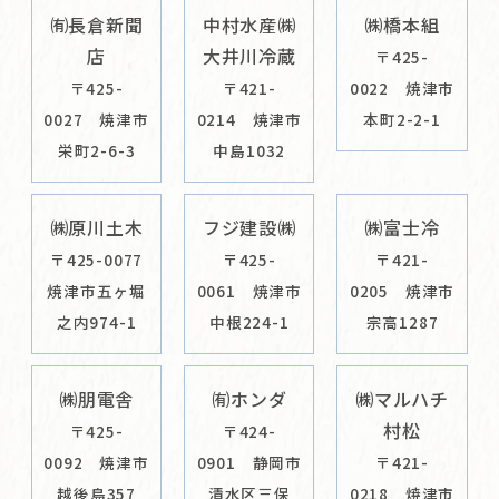
㈲長倉新聞
中村水産㈱
㈱橋本組
店
大井川冷蔵
〒425-
〒425-
〒421-
0022 焼津市
0027 焼津市
0214 焼津市
本町2-2-1
栄町2-6-3
中島1032
㈱原川土木
フジ建設㈱
㈱富士冷
〒425-0077
〒425-
〒421-
焼津市五ヶ堀
0061 焼津市
0205 焼津市
之内974-1
中根224-1
宗高1287
㈱朋電舎
㈲ホンダ
㈱マルハチ
村松
〒425-
〒424-
0092 焼津市
0901 静岡市
〒421-
越後島357
清水区三保
0218 焼津市