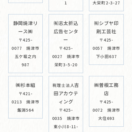
1
大栄町2-3-27
静岡焼津リ
㈲志太折込
㈲シブヤ印
ース㈱
広告センタ
刷工芸社
ー
〒425-
〒425-
0077 焼津市
〒425-
0057 焼津市
五ケ堀之内
0027 焼津市
下小田637
987
栄町3-5-20
㈱杉本組
吉
㈱曽根工務
税理士法人
田アカウテ
店
〒421-
ィング
0213 焼津市
〒425-
飯淵564
〒425-
0072 焼津市
0035 焼津市
大住693
東小川8-11-