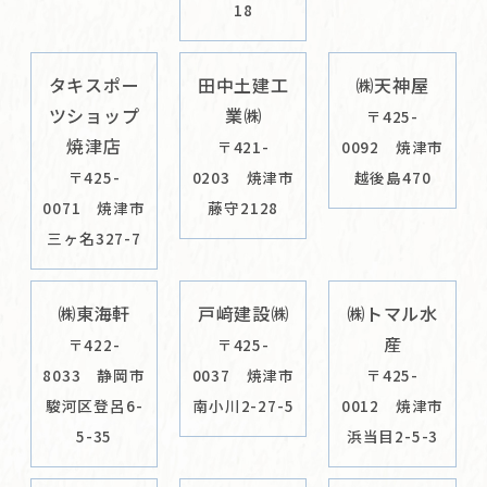
18
タキスポー
田中土建工
㈱天神屋
ツショップ
業㈱
〒425-
焼津店
〒421-
0092 焼津市
〒425-
0203 焼津市
越後島470
0071 焼津市
藤守2128
三ヶ名327-7
㈱東海軒
戸﨑建設㈱
㈱トマル水
産
〒422-
〒425-
8033 静岡市
0037 焼津市
〒425-
駿河区登呂6-
南小川2-27-5
0012 焼津市
5-35
浜当目2-5-3