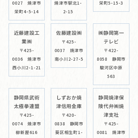
0027 焼津市
焼津市駅北1-
栄町5-15-3
栄町4-5-14
2-15
近藤建設工
佐藤建設㈱
㈱静岡第一
業㈱
テレビ
〒425-
〒425-
0037 焼津市
〒422-
0036 焼津市
南小川2-27-5
8058 静岡市
西小川2-1-21
駿河区中原
563
静岡県武術
しずおか焼
静岡焼津保
太極拳連盟
津信用金庫
険代弁㈱焼
津支社
〒425-
〒420-
0074 焼津市
0838 静岡市
〒425-
柳新屋616
葵区相生町1-
0081 焼津市