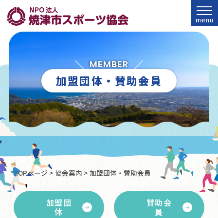
MEMBER
加盟団体・賛助会員
TOPページ
>
協会案内
>
加盟団体・賛助会員
加盟団
賛助会
体
員