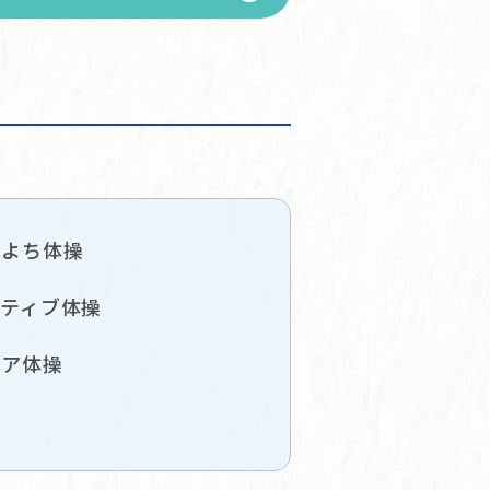
ちよち体操
クティブ体操
ニア体操