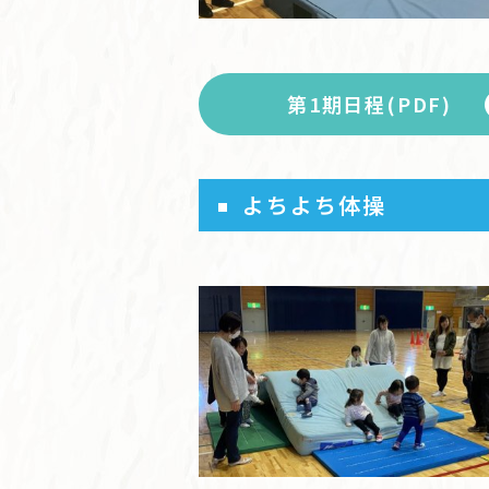
第1期日程(PDF)
よちよち体操